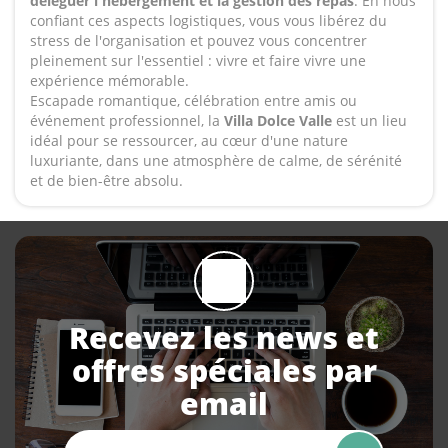
déléguer l'hébergement et la gestion des repas
. En nous
confiant ces aspects logistiques, vous vous libérez du
stress de l'organisation et pouvez vous concentrer
pleinement sur l'essentiel : vivre et faire vivre une
expérience mémorable.
Escapade romantique, célébration entre amis ou
événement professionnel, la
Villa Dolce Valle
est un lieu
idéal pour se ressourcer, au cœur d'une nature
luxuriante, dans une atmosphère de calme, de sérénité
et de bien-être absolu.
Recevez les news et
offres spéciales par
email