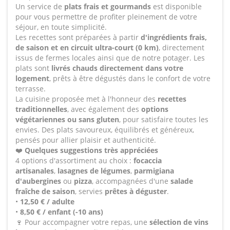
Un service de
plats frais et gourmands
est disponible
pour vous permettre de profiter pleinement de votre
séjour, en toute simplicité.
Les recettes sont préparées à partir
d'ingrédients frais,
de saison et en circuit ultra-court (0 km)
, directement
issus de fermes locales ainsi que de notre potager. Les
plats sont
livrés chauds directement dans votre
logement
, prêts à être dégustés dans le confort de votre
terrasse.
La cuisine proposée met à l'honneur des
recettes
traditionnelles
, avec également des
options
végétariennes ou sans gluten
, pour satisfaire toutes les
envies. Des plats savoureux, équilibrés et généreux,
pensés pour allier plaisir et authenticité.
❤️
Quelques suggestions très appréciées
4 options d'assortiment au choix :
focaccia
artisanales
,
lasagnes de légumes
,
parmigiana
d'aubergines
ou
pizza
, accompagnées d'une
salade
fraîche de saison
, servies
prêtes à déguster
.
•
12,50 € / adulte
•
8,50 € / enfant (-10 ans)
🍷 Pour accompagner votre repas, une
sélection de vins