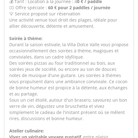
💰 Tarif : Location à la journée : 4
0 € / paddle
🏄‍♀️ Offre spéciale :
60 € pour 2 paddles / journée
💡 Service proposé sur réservation
Une activité venue tout droit des plages, idéale pour
allier découverte, détente et amusement.
Soirée à thème:
Durant la saison estivale, la Villa Dolce Valle vous propose
occasionnellement des soirées à thème, magiques et
conviviales, dans un cadre idyllique.
Des soirées pizzas au four traditionnel au bois, aux
soirées jeux de société, ou encore au son de douces
notes de musique d'une guitare. Les soirées à thèmes
vous propulsent dans une ambiance conviviale. Ce cocon
de bonne humeur est propice à la détente, aux échanges
et au partage.
Sous un ciel étoilé, autour d'un brasero, savourez un bon
verre de vin, dégustez une bruschetta et vivez
simplement le cadeau de l'instant présent où se mêlent
rires, discussions et bonne humeur.
Atelier culinaire:
Vivez un véritable voyage gustatif
, entre plaisir,