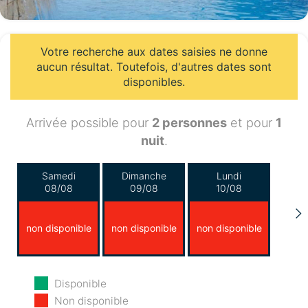
Votre recherche aux dates saisies ne donne
aucun résultat. Toutefois, d'autres dates sont
disponibles.
Arrivée possible pour
2 personnes
et pour
1
nuit
.
Samedi
Dimanche
Lundi
08/08
09/08
10/08
non disponible
non disponible
non disponible
Mardi
Mercredi
Jeudi
Disponible
11/08
12/08
13/08
Non disponible